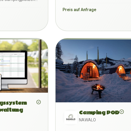
digitalen Plattform aus, übe…
en über d…
Preis auf Anfrage
gssystem
waltung
Camping POD
NAWALO