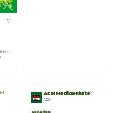
führer
u
k
ACSI Mediapakete
ACSI
Mediapakete