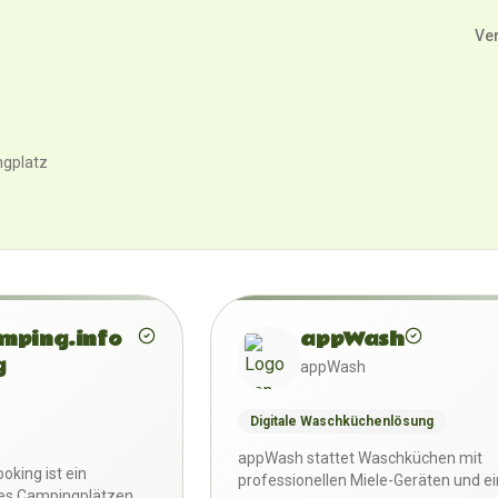
Ve
ngplatz
mping.info
appWash
g
appWash
Digitale Waschküchenlösung
appWash stattet Waschküchen mit
oking ist ein
professionellen Miele-Geräten und ei
 es Campingplätzen