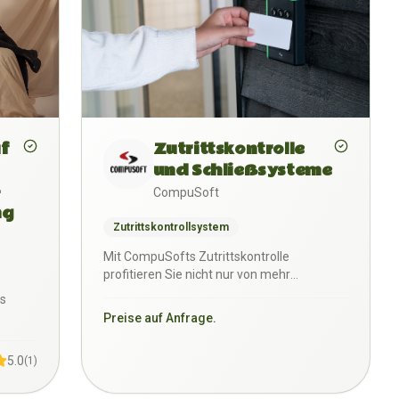
Zutrittskontrolle
f
und Schließsysteme
-
CompuSoft
ng
Zutrittskontrollsystem
Mit CompuSofts Zutrittskontrolle
profitieren Sie nicht nur von mehr
Sicherheit – sondern auch von Au…
es
Preise auf Anfrage.
5.0
(
1
)