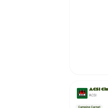
ACSI Cl
ACSI
Camping Carnet