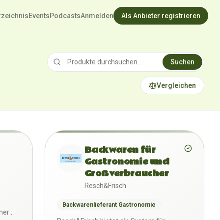
rzeichnis
Events
Podcasts
Anmelden
Als Anbieter registrieren
Suchen
Vergleichen
Backwaren für
Gastronomie und
Großverbraucher
Resch&Frisch
Backwarenlieferant Gastronomie
ner