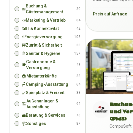
ermöglicht, Buchung
Buchung &
📅
30
Gästemanagement
Preis auf Anfrage
📣
Marketing & Vertrieb
64
📶
IT & Konnektivität
42
⚡
Energieversorgung
108
🚧
Zutritt & Sicherheit
33
🚿
Sanitär & Hygiene
157
Gastronomie &
🍽️
48
Versorgung
🏠
Mietunterkünfte
33
🪑
Camping-Ausstattung
64
🎢
Spielplatz & Freizeit
38
Außenanlagen &
Buchun
🏗️
92
Ausstattung
und Ver
💼
Beratung & Services
76
(PMS)
📦
Sonstiges
87
CompuSoft