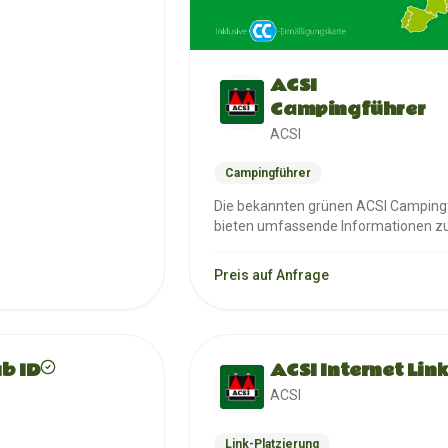
ACSI
Campingführer
ACSI
Campingführer
Die bekannten grünen ACSI Camping
bieten umfassende Informationen z
Campingplätzen in ganz Eu…
Preis auf Anfrage
ub ID
ACSI Internet Lin
ACSI
Link-Platzierung