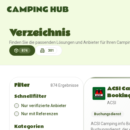
Verzeichnis
Finden Sie die passenden Lösungen und Anbieter für Ihren Campi
874
301
Produkte
Anbieter
Filter
874
Ergebnisse
ACSI Ca
Bookin
Schnellfilter
ACSI
Nur verifizierte Anbieter
Nur mit Referenzen
Buchungsdienst
ACSI Camping.info Bo
Kategorien
Buchungsdienst, der