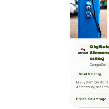
Digital
Stromv
ssung
CompuSoft
Smart Metering
Ein System zur digit
Abrechnung des Str
Stellplätzen und in U
Preise auf Anfrage.