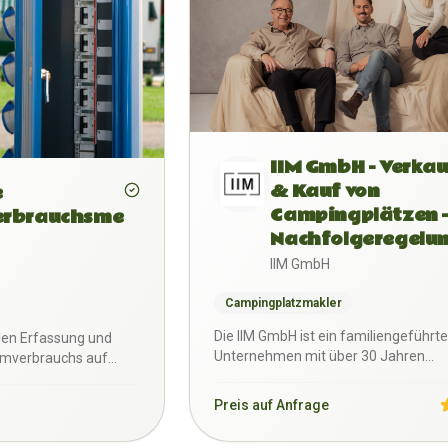
IIM GmbH - Verkau
& Kauf von
e
Campingplätzen 
erbrauchsme
Nachfolgeregelu
IIM GmbH
Campingplatzmakler
Die IIM GmbH ist ein familiengeführt
alen Erfassung und
Unternehmen mit über 30 Jahren
omverbrauchs auf
Erfahrung und spezialisiert au…
nterk…
Preis auf Anfrage