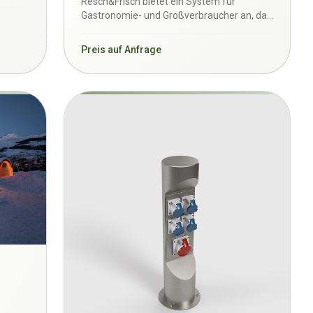
Resch&Frisch bietet ein System für
Gastronomie- und Großverbraucher an, das
tiefgekühlte Premium-Bac…
Preis auf Anfrage