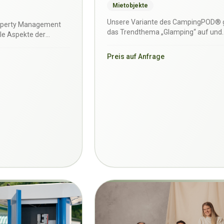
Mietobjekte
Unsere Variante des CampingPOD® g
operty Management
das Trendthema „Glamping“ auf und
le Aspekte der
verlängert die Camping-Sais…
tung von Ca…
Preis auf Anfrage