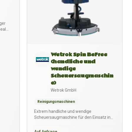
ger
deal
Wetrok Spin BeFree
(handliche und
wendige
Scheuersaugmaschin
e)
Wetrok GmbH
Reinigungsmaschinen
Extrem handliche und wendige
Scheuersaugmaschine für den Einsatz in
engen Räumen. Mit dem eimaligen…
Auf Anfrage