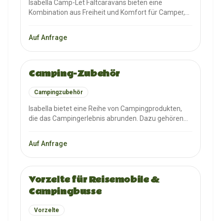
Isabella Camp-Let Faltcaravans bieten eine
Kombination aus Freiheit und Komfort für Camper,
die unter freiem Himmel schlafen möchten, aber ein
Dach über dem Kopf und ein bequemes Bett
Auf Anfrage
bevorzugen. Sie sind schnell aufgebaut und
jederzeit startbereit.
Camping-Zubehör
Campingzubehör
Isabella bietet eine Reihe von Campingprodukten,
die das Campingerlebnis abrunden. Dazu gehören
Campingmöbel, Windschutze, Bodenbeläge &
Teppiche, Elektronik und Küchenausstattung. Die
Auf Anfrage
Produkte sind leicht im Gewicht, einfach in der
Handhabung und hochwertig in der Qualität.
Vorzelte für Reisemobile &
Campingbusse
Vorzelte