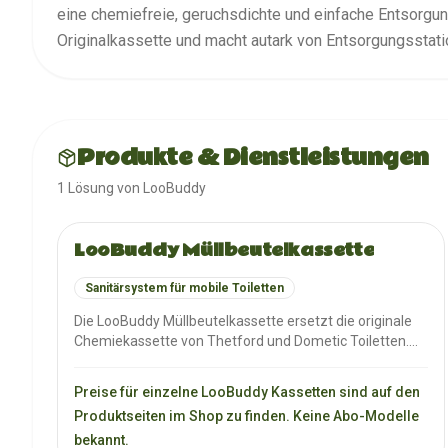
eine chemiefreie, geruchsdichte und einfache Entsorgun
Originalkassette und macht autark von Entsorgungsstati
Produkte & Dienstleistungen
1
Lösung
von
LooBuddy
LooBuddy Müllbeutelkassette
Sanitärsystem für mobile Toiletten
Die LooBuddy Müllbeutelkassette ersetzt die originale
Chemiekassette von Thetford und Dometic Toiletten.
Sie ermöglicht eine chemiefreie, geruchsdichte und
einfache Entsorgung von Fäkalien im Restmüll durch
Preise für einzelne LooBuddy Kassetten sind auf den
spezielle Müllbeutel und Superabsorber-Granulat. So
Produktseiten im Shop zu finden. Keine Abo-Modelle
wird maximale Unabhängigkeit von
bekannt.
Entsorgungsstationen gewährleistet.