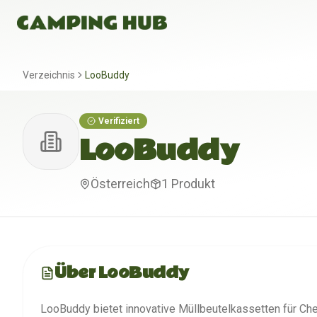
Verzeichnis
LooBuddy
Verifiziert
LooBuddy
Österreich
1
Produkt
Über
LooBuddy
LooBuddy bietet innovative Müllbeutelkassetten für Ch