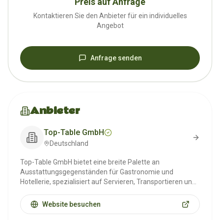
Preis auf Anfrage
Kontaktieren Sie den Anbieter für ein individuelles
Angebot
Anfrage senden
Anbieter
Top-Table GmbH
Deutschland
Top-Table GmbH bietet eine breite Palette an
Ausstattungsgegenständen für Gastronomie und
Hotellerie, spezialisiert auf Servieren, Transportieren und
Buffetlösungen. Das Sortiment umfasst Artikel für den
Außer-Haus-Verkauf, Transportwagen und diverse
Website besuchen
Buffetplatten und -displays.